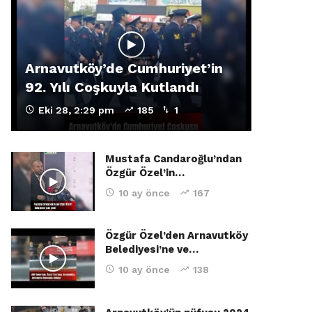
Arnavutköy’de Cumhuriyet’in
92. Yılı Coşkuyla Kutlandı
Eki 28, 2:29 pm
185
1
Mustafa Candaroğlu’ndan
Özgür Özel’in…
10 ay önce
167
Özgür Özel’den Arnavutköy
Belediyesi’ne ve…
10 ay önce
138