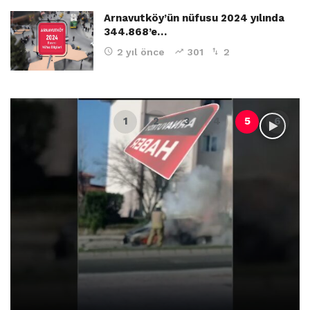
Arnavutköy’ün nüfusu 2024 yılında
344.868’e…
2 yıl önce
301
2