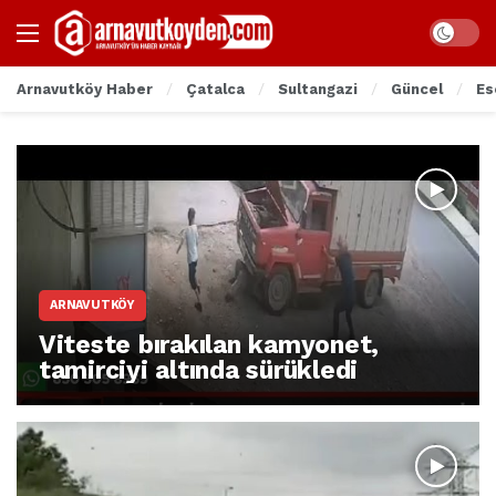
Arnavutköy Haber
Çatalca
Sultangazi
Güncel
Es
ARNAVUTKÖY
Viteste bırakılan kamyonet,
tamirciyi altında sürükledi