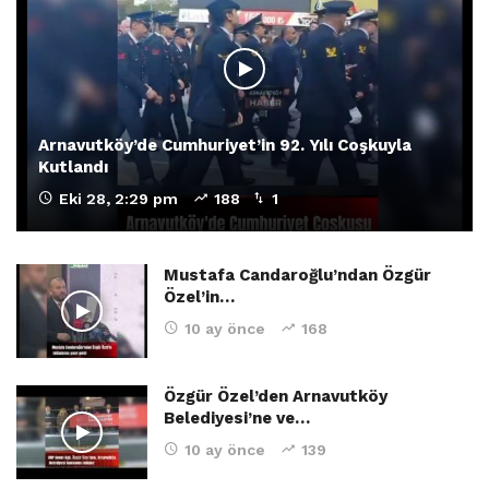
Arnavutköy’de Cumhuriyet’in 92. Yılı Coşkuyla
Kutlandı
Eki 28, 2:29 pm
188
1
Mustafa Candaroğlu’ndan Özgür
Özel’in…
10 ay önce
168
Özgür Özel’den Arnavutköy
Belediyesi’ne ve…
10 ay önce
139