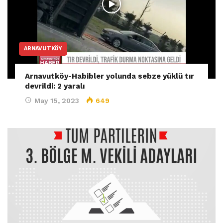
ARNAVUTKÖY
Arnavutköy-Habibler yolunda sebze yüklü tır
devrildi: 2 yaralı
May 15, 2023
649