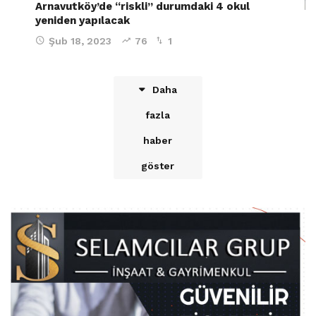
Arnavutköy’de “riskli” durumdaki 4 okul
yeniden yapılacak
Şub 18, 2023
76
1
Daha
fazla
haber
göster