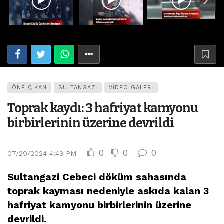
ÖNE ÇIKAN
SULTANGAZI
VIDEO GALERI
Toprak kaydı: 3 hafriyat kamyonu
birbirlerinin üzerine devrildi
0
0
0
07/29/2024 4:43 PM
Sultangazi Cebeci döküm sahasında
toprak kayması nedeniyle askıda kalan 3
hafriyat kamyonu birbirlerinin üzerine
devrildi.