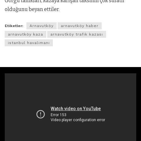
Görgü tanıkları, kazaya karışan taksinin çok süratli
olduğunu beyan ettiler.
Etiketler:
Arnavutköy
arnavutköy haber
arnavutköy kaza
arnavutköy trafik kazası
istanbul havalimanı