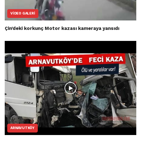
VIDEO GALERI
Çin’deki korkunç Motor kazası kameraya yansıdı
ARNAVUTKÖY