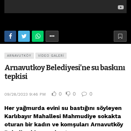
ARNAVUTKÖY
VIDEO GALERI
Arnavutkoy Belediyesi’ne su baskını
tepkisi
0
0
0
09/28/2023 9:46 PM
Her yağmurda evini su bastığını söyleyen
Karlıbayır Mahallesi Mahmudiye sokakta
oturan bir kadın ve komşuları Arnavutköy