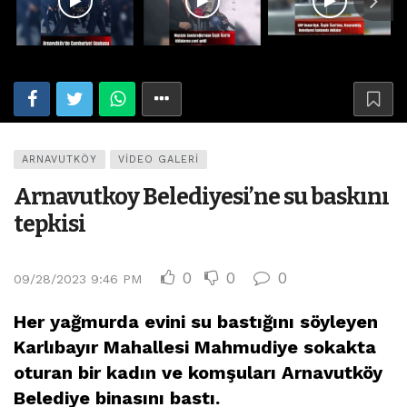
ARNAVUTKÖY
VIDEO GALERI
Arnavutkoy Belediyesi’ne su baskını
tepkisi
0
0
0
09/28/2023 9:46 PM
Her yağmurda evini su bastığını söyleyen
Karlıbayır Mahallesi Mahmudiye sokakta
oturan bir kadın ve komşuları Arnavutköy
Belediye binasını bastı.