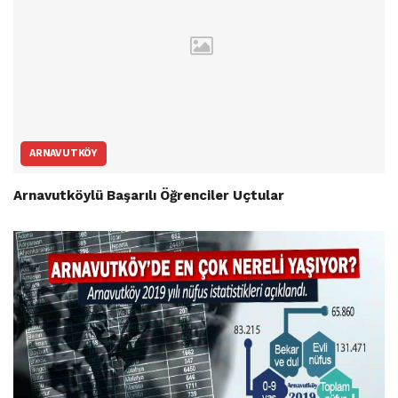
ARNAVUTKÖY
Arnavutköylü Başarılı Öğrenciler Uçtular