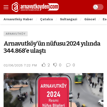
Arnavutköy Haber
Çatalca
Sultangazi
Güncel
Es
ARNAVUTKÖY
Arnavutköy’ün nüfusu 2024 yılında
344.868’e ulaştı
2
0
0
02/06/2025 7:22 PM