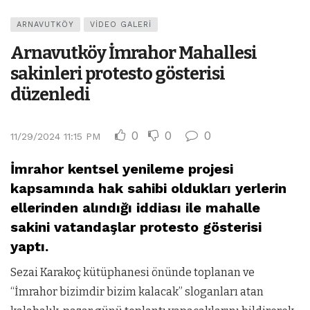
ARNAVUTKÖY
VIDEO GALERI
Arnavutköy İmrahor Mahallesi
sakinleri protesto gösterisi
düzenledi
0
0
0
11/29/2024 11:15 PM
İmrahor kentsel yenileme projesi
kapsamında hak sahibi oldukları yerlerin
ellerinden alındığı iddiası ile mahalle
sakini vatandaşlar protesto gösterisi
yaptı.
Sezai Karakoç kütüphanesi önünde toplanan ve
“İmrahor bizimdir bizim kalacak” sloganları atan