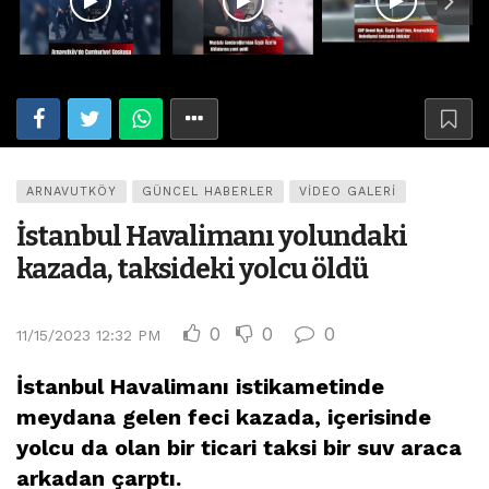
ARNAVUTKÖY
GÜNCEL HABERLER
VIDEO GALERI
İstanbul Havalimanı yolundaki
kazada, taksideki yolcu öldü
0
0
0
11/15/2023 12:32 PM
İstanbul Havalimanı istikametinde
meydana gelen feci kazada, içerisinde
yolcu da olan bir ticari taksi bir suv araca
arkadan çarptı.