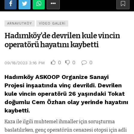
ARNAVUTKÖY
VIDEO GALERI
Hadımköy’de devrilen kule vincin
operatörü hayatını kaybetti
0
0
0
09/18/2023 3:16 PM
Hadımköy ASKOOP Organize Sanayi
Projesi inşaatında vinç devrildi. Devrilen
kule vincin operatörü 26 yaşındaki Tokat
doğumlu Cem Özhan olay yerinde hayatını
kaybetti.
Kaza ile ilgili muhtemel ihmaller için soruşturma
baslatılırken, genç operatörün cenazesi otopsi için adli