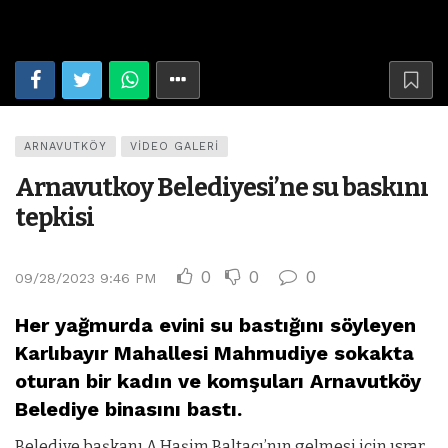
ARNAVUTKÖY
VIDEO GALERI
Arnavutkoy Belediyesi’ne su baskını
tepkisi
0
0
0
09/28/2023 9:46 PM
Her yağmurda evini su bastığını söyleyen
Karlıbayır Mahallesi Mahmudiye sokakta
oturan bir kadın ve komşuları Arnavutköy
Belediye binasını bastı.
Belediye başkanı A.Haşim Baltacı’nın gelmesi için ısrar