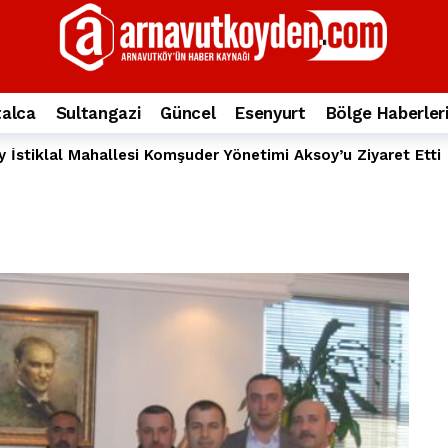
yesi’ne ve Mustafa Candaroğlu’na yönelik suçlamalar
10 ay önce
a 344.868’e ulaştı
2 yıl önce
deki otomobil alev alev yandı.
2 yıl önce
alca
Sultangazi
Güncel
Esenyurt
Bölge Haberler
nleri protesto gösterisi düzenledi
2 yıl önce
İstiklal Mahallesi Komşuder Yönetimi Aksoy’u Ziyaret Etti
t Bayramı kutlamaları coşkuyla gerçekleşti
2 yıl önce
irbirlerinin üzerine devrildi
2 yıl önce
ada, taksideki yolcu öldü
3 yıl önce
nı tepkisi
3 yıl önce