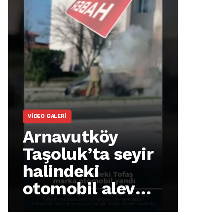
ARNAVUTKÖY
Arnavutköy
İmrahor
Mahallesi
sakinleri
protesto