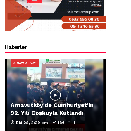
Haberler
ARNAVUTKÖY
Arnavutköy’de Cumhuriyet’in
92. Yılı Coşkuyla Kutlandı
Eki 28, 2:29 pm
186
1