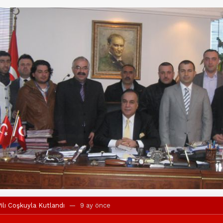
ılı Coşkuyla Kutlandı
9 ay önce
l’in iddialarına yanıt geldi
10 ay önce