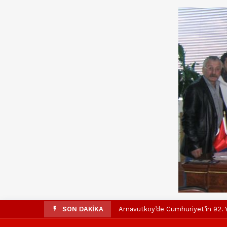
SON DAKİKA
Arnavutköy’de Cumhuriyet’in 92. Y
Mustafa Candaroğlu’ndan Özgür Öze