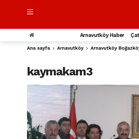
Özgür Özel’den Arnavutköy Beledi
Arnavutköy’ün nüfusu 2024 yılınd
Arnavutköy Taşoluk’ta seyir halin
Arnavutköy Haber
Çat
Arnavutköy İmrahor Mahallesi saki
Ana sayfa
Arnavutköy
Arnavutköy Boğazköy 
Arnavutköy’de 29 Ekim Cumhuriye
Toprak kaydı: 3 hafriyat kamyonu b
kaymakam3
İstanbul Havalimanı yolundaki kaz
Arnavutkoy Belediyesi’ne su baskı