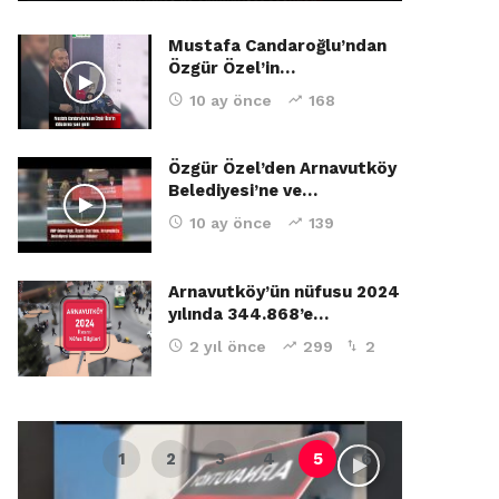
Mustafa Candaroğlu’ndan
Özgür Özel’in…
10 ay önce
168
Özgür Özel’den Arnavutköy
Belediyesi’ne ve…
10 ay önce
139
Arnavutköy’ün nüfusu 2024
yılında 344.868’e…
2 yıl önce
299
2