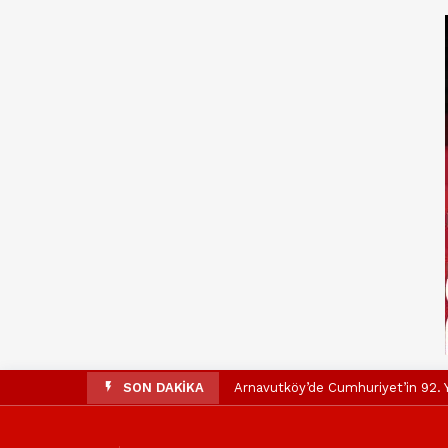
SON DAKİKA
Arnavutköy’de Cumhuriyet’in 92. Y
Mustafa Candaroğlu’ndan Özgür Öze