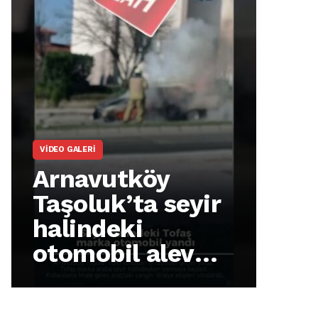
ARNAVUTKÖY
Arnavutköy
İmrahor
Mahallesi
sakinleri
protesto
gösterisi