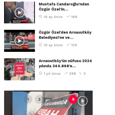
Mustafa Candaroğlu’ndan
Özgür Özel’in…
10 ay önce
168
Özgür Özel’den Arnavutköy
Belediyesi’ne ve…
10 ay önce
139
Arnavutköy’ün nüfusu 2024
yılında 344.868’e…
1 yıl önce
298
2