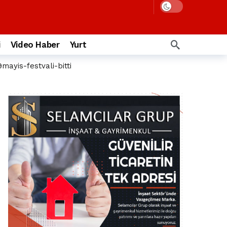
i
Video Haber
Yurt
9mayis-festvali-bitti