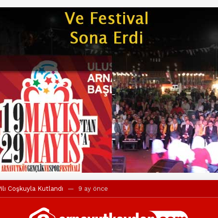
ılı Coşkuyla Kutlandı
9 ay önce
l’in iddialarına yanıt geldi
10 ay önce