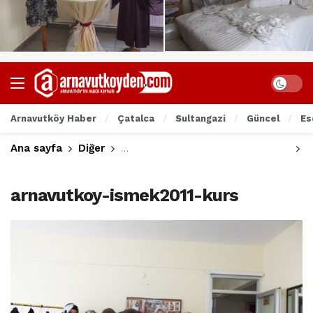
Arnavutköy Haber
Çatalca
Sultangazi
Güncel
Es
Ana sayfa
Diğer
Arnavutköyden Manşet Haberler
A
arnavutkoy-ismek2011-kurs