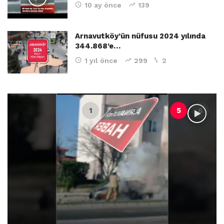
10 ay önce
139
Arnavutköy’ün nüfusu 2024 yılında
344.868’e…
1 yıl önce
299
2