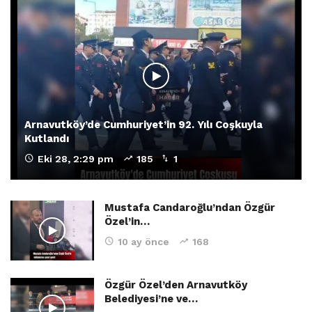
Arnavutköy’de Cumhuriyet’in 92. Yılı Coşkuyla
Kutlandı
Eki 28, 2:29 pm
185
1
Mustafa Candaroğlu’ndan Özgür
Özel’in…
10 ay önce
168
Özgür Özel’den Arnavutköy
Belediyesi’ne ve…