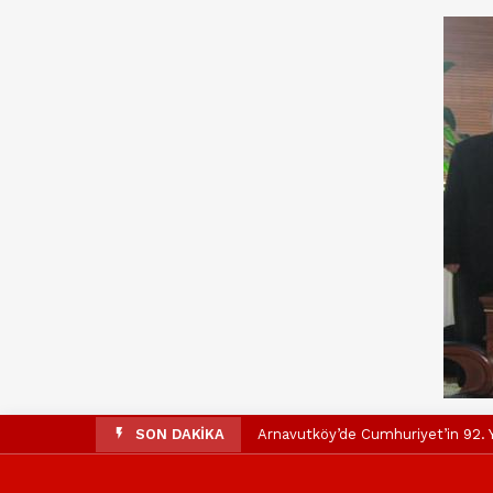
SON DAKİKA
Arnavutköy’de Cumhuriyet’in 92. Y
Mustafa Candaroğlu’ndan Özgür Öze