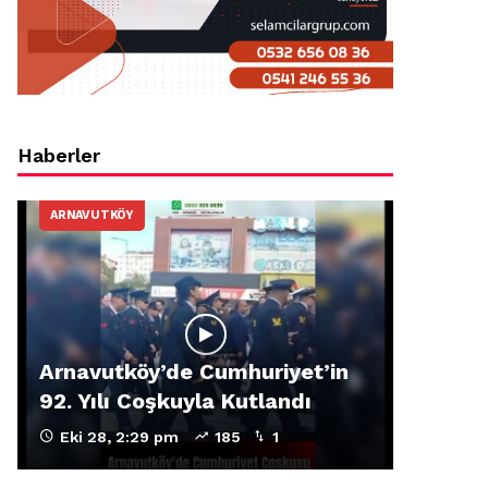
Haberler
ARNAVUTKÖY
Arnavutköy’de Cumhuriyet’in
92. Yılı Coşkuyla Kutlandı
Eki 28, 2:29 pm
185
1