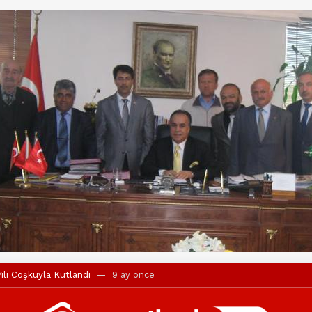
ılı Coşkuyla Kutlandı
9 ay önce
l’in iddialarına yanıt geldi
10 ay önce