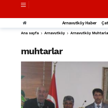
Özgür Özel’den Arnavutköy Beledi
Arnavutköy’ün nüfusu 2024 yılınd
Arnavutköy Taşoluk’ta seyir halin
Arnavutköy Haber
Çat
Arnavutköy İmrahor Mahallesi saki
Ana sayfa
Arnavutköy
Arnavutköy Muhtarlar
Arnavutköy’de 29 Ekim Cumhuriye
Toprak kaydı: 3 hafriyat kamyonu b
muhtarlar
İstanbul Havalimanı yolundaki kaz
Arnavutkoy Belediyesi’ne su baskı