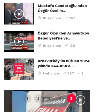
Mustafa Candaroğlu’ndan
Özgür Özel’in…
10 ay önce
167
Özgür Özel’den Arnavutköy
Belediyesi’ne ve…
10 ay önce
138
Arnavutköy’ün nüfusu 2024
yılında 344.868’e…
1 yıl önce
297
2