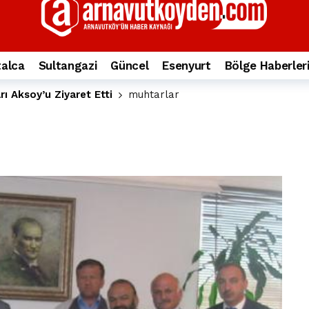
yesi’ne ve Mustafa Candaroğlu’na yönelik suçlamalar
10 ay önce
a 344.868’e ulaştı
1 yıl önce
deki otomobil alev alev yandı.
2 yıl önce
alca
Sultangazi
Güncel
Esenyurt
Bölge Haberler
nleri protesto gösterisi düzenledi
2 yıl önce
ı Aksoy’u Ziyaret Etti
muhtarlar
t Bayramı kutlamaları coşkuyla gerçekleşti
2 yıl önce
irbirlerinin üzerine devrildi
2 yıl önce
ada, taksideki yolcu öldü
3 yıl önce
nı tepkisi
3 yıl önce