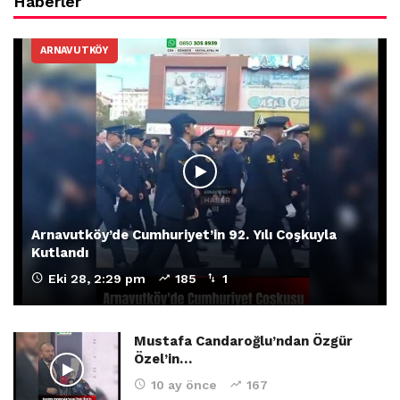
Haberler
ARNAVUTKÖY
Arnavutköy’de Cumhuriyet’in 92. Yılı Coşkuyla
Kutlandı
Eki 28, 2:29 pm
185
1
Mustafa Candaroğlu’ndan Özgür
Özel’in…
10 ay önce
167