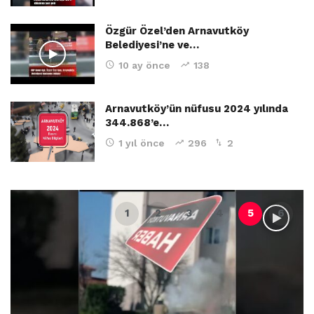
Özgür Özel’den Arnavutköy
Belediyesi’ne ve…
10 ay önce
138
Arnavutköy’ün nüfusu 2024 yılında
344.868’e…
1 yıl önce
296
2