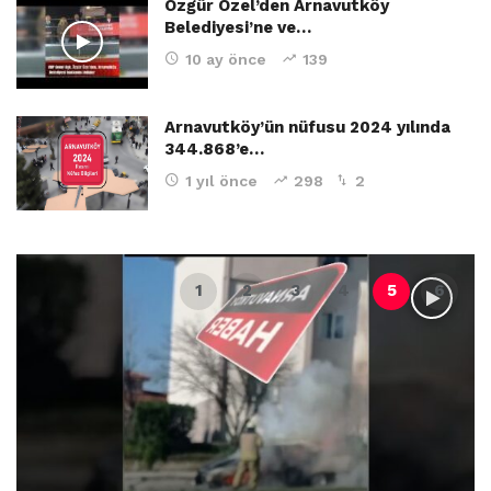
Özgür Özel’den Arnavutköy
Belediyesi’ne ve…
10 ay önce
139
Arnavutköy’ün nüfusu 2024 yılında
344.868’e…
1 yıl önce
298
2