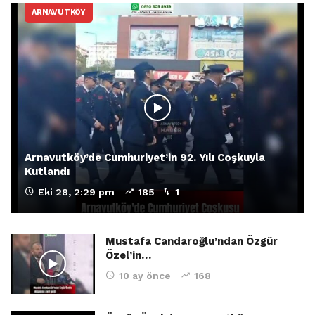
ARNAVUTKÖY
Arnavutköy’de Cumhuriyet’in 92. Yılı Coşkuyla
Kutlandı
Eki 28, 2:29 pm
185
1
Mustafa Candaroğlu’ndan Özgür
Özel’in…
10 ay önce
168