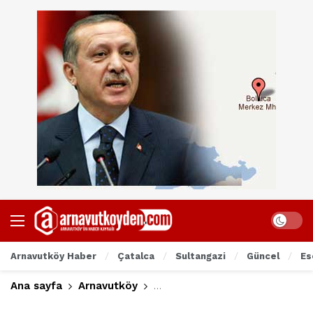
Arnavutköy Haber
Çatalca
Sultangazi
Güncel
Es
Ana sayfa
Arnavutköy
Başbakan Arnavutköy Bolluca’d