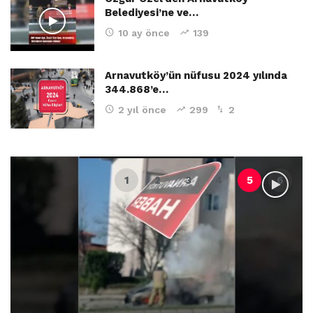
Belediyesi’ne ve…
10 ay önce
139
Arnavutköy’ün nüfusu 2024 yılında
344.868’e…
2 yıl önce
299
2