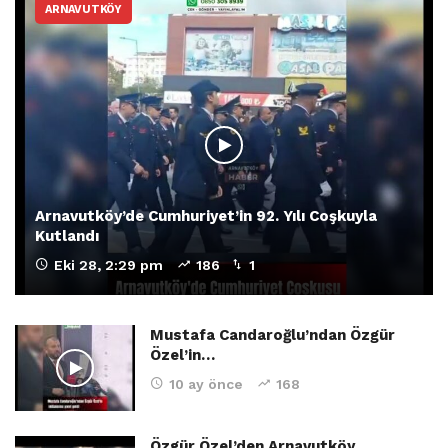
ARNAVUTKÖY
Arnavutköy’de Cumhuriyet’in 92. Yılı Coşkuyla
Kutlandı
Eki 28, 2:29 pm
186
1
Mustafa Candaroğlu’ndan Özgür
Özel’in…
10 ay önce
168
Özgür Özel’den Arnavutköy