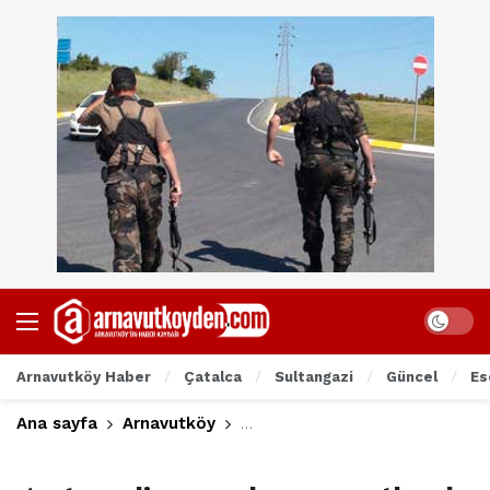
Arnavutköy Haber
Çatalca
Sultangazi
Güncel
Es
Ana sayfa
Arnavutköy
Gaziosmanpaşa’da polis vuran