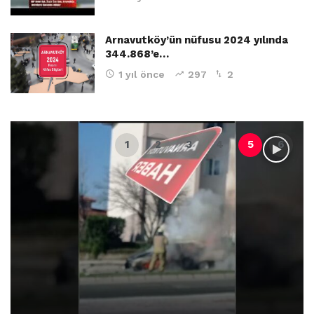
Arnavutköy’ün nüfusu 2024 yılında
344.868’e…
1 yıl önce
297
2