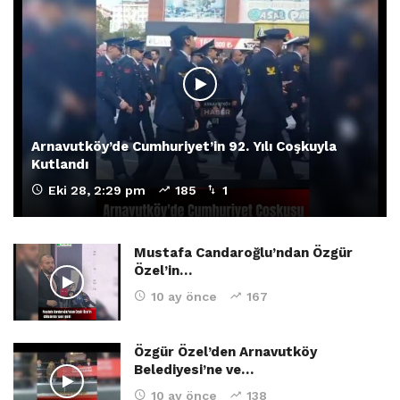
Arnavutköy’de Cumhuriyet’in 92. Yılı Coşkuyla
Kutlandı
Eki 28, 2:29 pm
185
1
Mustafa Candaroğlu’ndan Özgür
Özel’in…
10 ay önce
167
Özgür Özel’den Arnavutköy
Belediyesi’ne ve…
10 ay önce
138