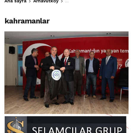
Ana sayfa
Arnavutköy
Kahramanlığın Yaşayan Temsilc
kahramanlar