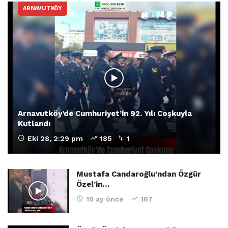
ARNAVUTKÖY
Arnavutköy’de Cumhuriyet’in 92. Yılı Coşkuyla
Kutlandı
Eki 28, 2:29 pm
185
1
Mustafa Candaroğlu’ndan Özgür
Özel’in…
10 ay önce
167