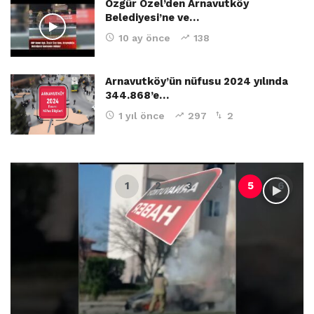
Özgür Özel’den Arnavutköy
Belediyesi’ne ve…
10 ay önce
138
Arnavutköy’ün nüfusu 2024 yılında
344.868’e…
1 yıl önce
297
2