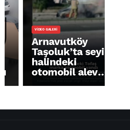
VIDEO GALERI
ARNA
Arnavutköy
Ar
Taşoluk’ta seyir
İm
halindeki
Ma
otomobil alev
sa
alev yandı.
pr
gö
dü