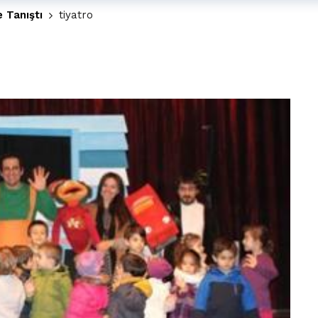
e Tanıştı
tiyatro
t Bayramı kutlamaları coşkuyla gerçekleşti
2 yıl önce
irbirlerinin üzerine devrildi
2 yıl önce
ada, taksideki yolcu öldü
3 yıl önce
nı tepkisi
3 yıl önce