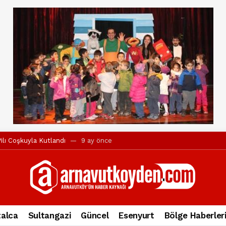
ılı Coşkuyla Kutlandı
9 ay önce
l’in iddialarına yanıt geldi
10 ay önce
yesi’ne ve Mustafa Candaroğlu’na yönelik suçlamalar
10 ay önce
a 344.868’e ulaştı
1 yıl önce
deki otomobil alev alev yandı.
2 yıl önce
alca
Sultangazi
Güncel
Esenyurt
Bölge Haberler
nleri protesto gösterisi düzenledi
2 yıl önce