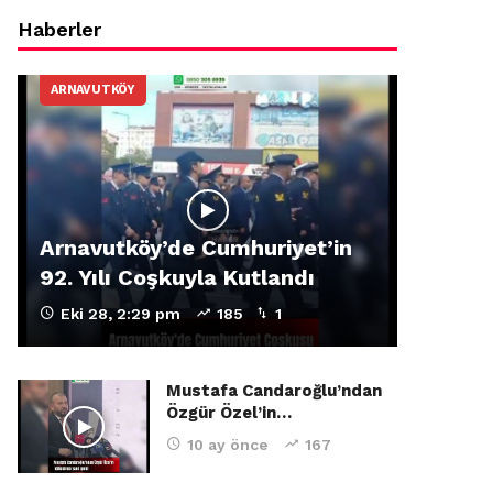
Haberler
ARNAVUTKÖY
Arnavutköy’de Cumhuriyet’in
92. Yılı Coşkuyla Kutlandı
Eki 28, 2:29 pm
185
1
Mustafa Candaroğlu’ndan
Özgür Özel’in…
10 ay önce
167