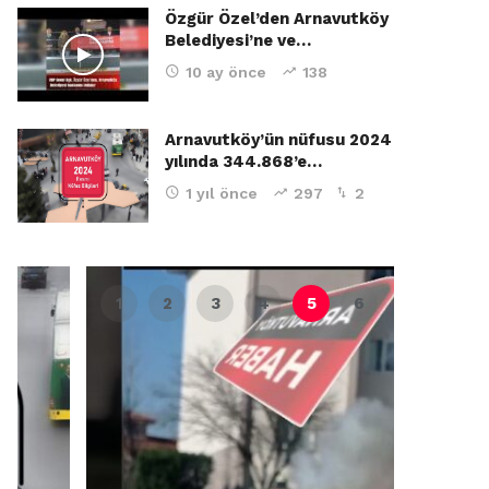
Özgür Özel’den Arnavutköy
Belediyesi’ne ve…
10 ay önce
138
Arnavutköy’ün nüfusu 2024
yılında 344.868’e…
1 yıl önce
297
2