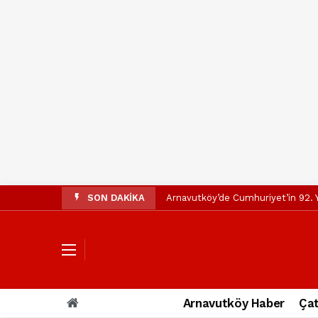
SON DAKİKA
Arnavutköy’de Cumhuriyet’in 92. Y
Mustafa Candaroğlu’ndan Özgür Öze
Özgür Özel’den Arnavutköy Beledi
Arnavutköy’ün nüfusu 2024 yılınd
Arnavutköy Taşoluk’ta seyir halin
Arnavutköy Haber
Çat
Arnavutköy İmrahor Mahallesi saki