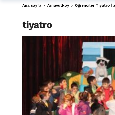
Ana sayfa
Arnavutköy
Öğrenciler Tiyatro İl
Arnavutköy’de 29 Ekim Cumhuriye
Toprak kaydı: 3 hafriyat kamyonu b
tiyatro
İstanbul Havalimanı yolundaki kaz
Arnavutkoy Belediyesi’ne su baskı