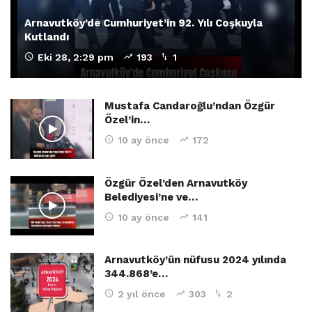
Arnavutköy’de Cumhuriyet’in 92. Yılı Coşkuyla
Kutlandı
Eki 28, 2:29 pm
193
1
Mustafa Candaroğlu’ndan Özgür
Özel’in…
10 ay önce
172
Özgür Özel’den Arnavutköy
Belediyesi’ne ve…
10 ay önce
141
Arnavutköy’ün nüfusu 2024 yılında
344.868’e…
2 yıl önce
303
2