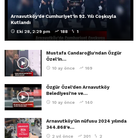
Arnavutköy’de Cumhuriyet’in 92. Yılı Coşkuyla
Kutlandı
Eki 28, 2:29 pm
188
1
Mustafa Candaroğlu’ndan Özgür
Özel’in…
10 ay önce
169
Özgür Özel’den Arnavutköy
Belediyesi’ne ve…
10 ay önce
140
Arnavutköy’ün nüfusu 2024 yılında
344.868’e…
2 yıl önce
301
2