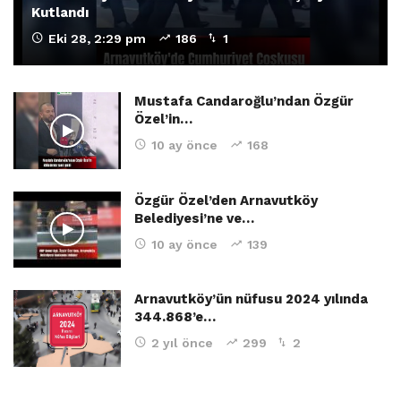
Kutlandı
Eki 28, 2:29 pm
186
1
Mustafa Candaroğlu’ndan Özgür
Özel’in…
10 ay önce
168
Özgür Özel’den Arnavutköy
Belediyesi’ne ve…
10 ay önce
139
Arnavutköy’ün nüfusu 2024 yılında
344.868’e…
2 yıl önce
299
2