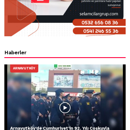
Haberler
ARNAVUTKÖY
Arnavutköy’de Cumhuriyet’in 92. Yılı Coşkuyla