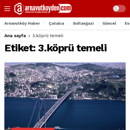
Arnavutköy Haber
Çatalca
Sultangazi
Güncel
Es
Ana sayfa
3.köprü temeli
Etiket:
3.köprü temeli