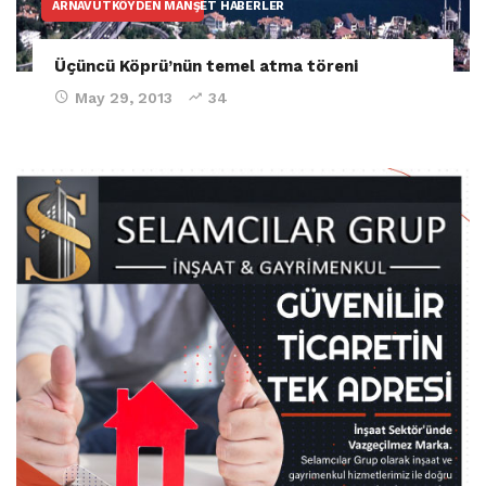
ARNAVUTKÖYDEN MANŞET HABERLER
Üçüncü Köprü’nün temel atma töreni
May 29, 2013
34