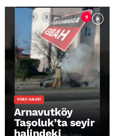
VIDEO GALERI
ARNA
Arnavutköy
Ar
Taşoluk’ta seyir
İm
halindeki
Ma