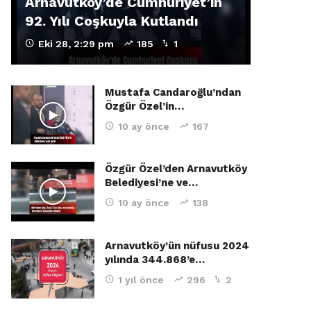
Arnavutköy’de Cumhuriyet’in
92. Yılı Coşkuyla Kutlandı
Eki 28, 2:29 pm
185
1
Mustafa Candaroğlu’ndan
Özgür Özel’in…
10 ay önce
167
Özgür Özel’den Arnavutköy
Belediyesi’ne ve…
10 ay önce
138
Arnavutköy’ün nüfusu 2024
yılında 344.868’e…
1 yıl önce
296
2