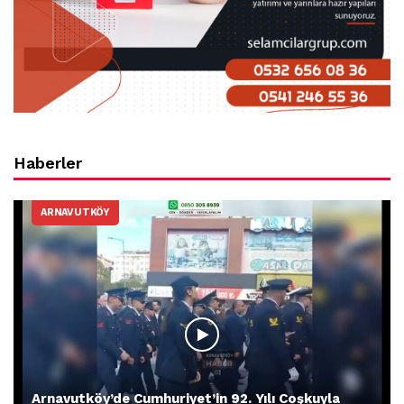
Haberler
ARNAVUTKÖY
Arnavutköy’de Cumhuriyet’in 92. Yılı Coşkuyla