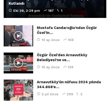
Kutlandı
Eki 28, 2:29 pm
187
1
Mustafa Candaroğlu’ndan Özgür
Özel’in…
10 ay önce
168
Özgür Özel’den Arnavutköy
Belediyesi’ne ve…
10 ay önce
139
Arnavutköy’ün nüfusu 2024 yılında
344.868’e…
2 yıl önce
299
2