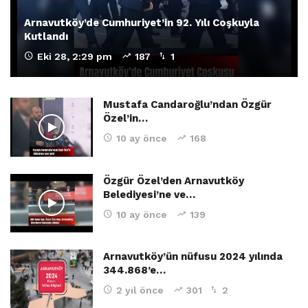
Arnavutköy’de Cumhuriyet’in 92. Yılı Coşkuyla
Kutlandı
Eki 28, 2:29 pm
187
1
Mustafa Candaroğlu’ndan Özgür
Özel’in…
10 ay önce
168
Özgür Özel’den Arnavutköy
Belediyesi’ne ve…
10 ay önce
139
Arnavutköy’ün nüfusu 2024 yılında
344.868’e…
2 yıl önce
301
2