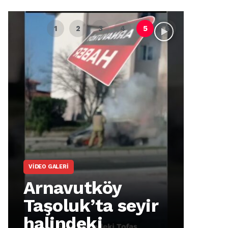
VIDEO GALERI
ARNA
Arnavutköy
Ar
Taşoluk’ta seyir
İm
halindeki
Ma