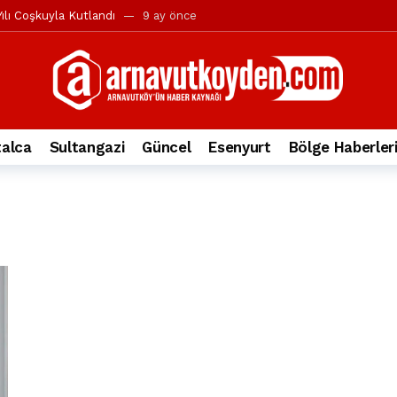
ılı Coşkuyla Kutlandı
9 ay önce
l’in iddialarına yanıt geldi
10 ay önce
yesi’ne ve Mustafa Candaroğlu’na yönelik suçlamalar
10 ay önce
a 344.868’e ulaştı
1 yıl önce
deki otomobil alev alev yandı.
2 yıl önce
alca
Sultangazi
Güncel
Esenyurt
Bölge Haberler
nleri protesto gösterisi düzenledi
2 yıl önce
t Bayramı kutlamaları coşkuyla gerçekleşti
2 yıl önce
irbirlerinin üzerine devrildi
2 yıl önce
ada, taksideki yolcu öldü
3 yıl önce
nı tepkisi
3 yıl önce