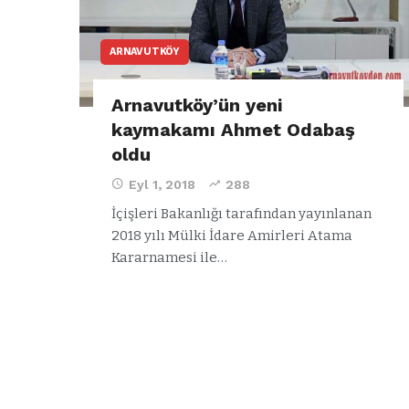
ARNAVUTKÖY
Arnavutköy’ün yeni
kaymakamı Ahmet Odabaş
oldu
Eyl 1, 2018
288
İçişleri Bakanlığı tarafından yayınlanan
2018 yılı Mülki İdare Amirleri Atama
Kararnamesi ile…