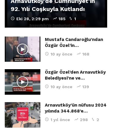
Arnavutköy’de Cumhuriyet’in
92. Yılı Coşkuyla Kutlandı
Eki 28, 2:29 pm
185
1
Mustafa Candaroğlu’ndan
Özgür Özel’in…
10 ay önce
168
Özgür Özel’den Arnavutköy
Belediyesi’ne ve…
10 ay önce
139
Arnavutköy’ün nüfusu 2024
yılında 344.868’e…
1 yıl önce
298
2