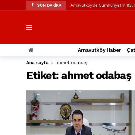
SON DAKİKA
Arnavutköy’de Cumhuriyet’in 92. Y
Mustafa Candaroğlu’ndan Özgür Öze
Özgür Özel’den Arnavutköy Beledi
Arnavutköy’ün nüfusu 2024 yılınd
Arnavutköy Taşoluk’ta seyir halin
Arnavutköy Haber
Çat
Arnavutköy İmrahor Mahallesi saki
Ana sayfa
ahmet odabaş
Arnavutköy’de 29 Ekim Cumhuriye
Etiket:
ahmet odabaş
Toprak kaydı: 3 hafriyat kamyonu b
İstanbul Havalimanı yolundaki kaz
Arnavutkoy Belediyesi’ne su baskı