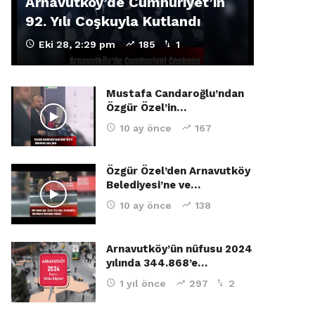
Arnavutköy’de Cumhuriyet’in
92. Yılı Coşkuyla Kutlandı
Eki 28, 2:29 pm
185
1
Mustafa Candaroğlu’ndan
Özgür Özel’in…
10 ay önce
167
Özgür Özel’den Arnavutköy
Belediyesi’ne ve…
10 ay önce
138
Arnavutköy’ün nüfusu 2024
yılında 344.868’e…
1 yıl önce
297
2