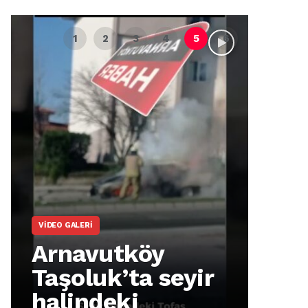
VIDEO GALERI
ARNA
Arnavutköy
Ar
Taşoluk’ta seyir
İm
halindeki
Ma