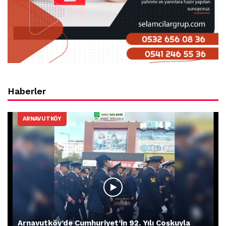
Haberler
ARNAVUTKÖY
Arnavutköy’de Cumhuriyet’in 92. Yılı Coşkuyla