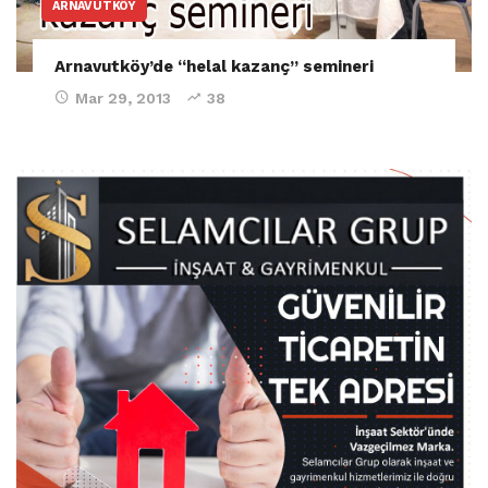
ARNAVUTKÖY
Arnavutköy’de “helal kazanç” semineri
Mar 29, 2013
38