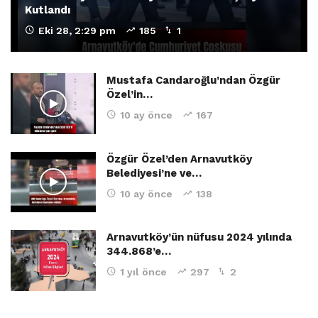
Kutlandı
Eki 28, 2:29 pm
185
1
Mustafa Candaroğlu’ndan Özgür
Özel’in…
10 ay önce
167
Özgür Özel’den Arnavutköy
Belediyesi’ne ve…
10 ay önce
138
Arnavutköy’ün nüfusu 2024 yılında
344.868’e…
1 yıl önce
297
2