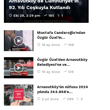
Arnavutköy’de Cumhuriyet’in
92. Yılı Coşkuyla Kutlandı
Eki 28, 2:29 pm
185
1
Mustafa Candaroğlu’ndan
Özgür Özel’in…
10 ay önce
168
Özgür Özel’den Arnavutköy
Belediyesi’ne ve…
10 ay önce
139
Arnavutköy’ün nüfusu 2024
yılında 344.868’e…
2 yıl önce
299
2