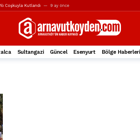
ılı Coşkuyla Kutlandı
9 ay önce
l’in iddialarına yanıt geldi
10 ay önce
yesi’ne ve Mustafa Candaroğlu’na yönelik suçlamalar
10 ay önce
a 344.868’e ulaştı
2 yıl önce
deki otomobil alev alev yandı.
2 yıl önce
alca
Sultangazi
Güncel
Esenyurt
Bölge Haberler
nleri protesto gösterisi düzenledi
2 yıl önce
t Bayramı kutlamaları coşkuyla gerçekleşti
2 yıl önce
irbirlerinin üzerine devrildi
2 yıl önce
ada, taksideki yolcu öldü
3 yıl önce
nı tepkisi
3 yıl önce