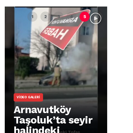
VIDEO GALERI
ARNA
Arnavutköy
Ar
Taşoluk’ta seyir
İm
halindeki
Ma