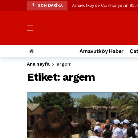
SON DAKİKA
Arnavutköy’de Cumhuriyet’in 92. Y
Mustafa Candaroğlu’ndan Özgür Öze
Özgür Özel’den Arnavutköy Beledi
Arnavutköy’ün nüfusu 2024 yılınd
Arnavutköy Taşoluk’ta seyir halin
Arnavutköy Haber
Çat
Arnavutköy İmrahor Mahallesi saki
Ana sayfa
argem
Arnavutköy’de 29 Ekim Cumhuriye
Etiket:
argem
Toprak kaydı: 3 hafriyat kamyonu b
İstanbul Havalimanı yolundaki kaz
Arnavutkoy Belediyesi’ne su baskı