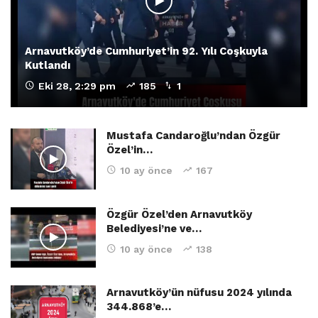
Arnavutköy’de Cumhuriyet’in 92. Yılı Coşkuyla
Kutlandı
Eki 28, 2:29 pm
185
1
Mustafa Candaroğlu’ndan Özgür
Özel’in…
10 ay önce
167
Özgür Özel’den Arnavutköy
Belediyesi’ne ve…
10 ay önce
138
Arnavutköy’ün nüfusu 2024 yılında
344.868’e…