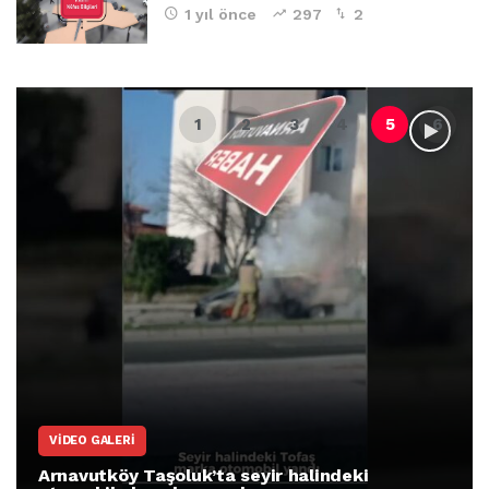
1 yıl önce
297
2
VIDEO GALERI
Arnavutköy Taşoluk’ta seyir halindeki