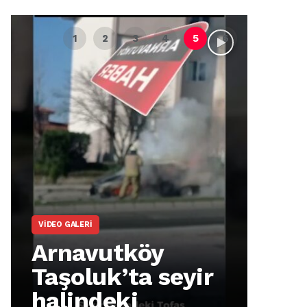
VIDEO GALERI
ARNA
Arnavutköy
Ar
Taşoluk’ta seyir
İm
halindeki
Ma