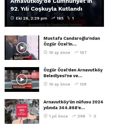
Arnavutköy’de Cumhuriyet’in
92. Yılı Coşkuyla Kutlandı
Eki 28, 2:29 pm
185
1
Mustafa Candaroğlu’ndan
Özgür Özel’in…
10 ay önce
167
Özgür Özel’den Arnavutköy
Belediyesi’ne ve…
10 ay önce
139
Arnavutköy’ün nüfusu 2024
yılında 344.868’e…
1 yıl önce
298
2