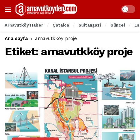
Arnavutköy Haber
Çatalca
Sultangazi
Güncel
Es
Ana sayfa
arnavutkköy proje
Etiket:
arnavutkköy proje