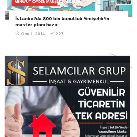
ARNAVUTKÖYDEN MANŞET HABERLER
İstanbul’da 800 bin konutluk Yenişehir’in
master planı hazır
Oca 1, 2014
227