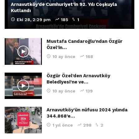
Arnavutköy’de Cumhuriyet’in 92. Yılı Coşkuyla
Kutlandı
Eki 28, 2:29 pm
185
1
Mustafa Candaroğlu’ndan Özgür
Özel’in…
10 ay önce
168
Özgür Özel’den Arnavutköy
Belediyesi’ne ve…
10 ay önce
139
Arnavutköy’ün nüfusu 2024 yılında
344.868’e…
1 yıl önce
298
2