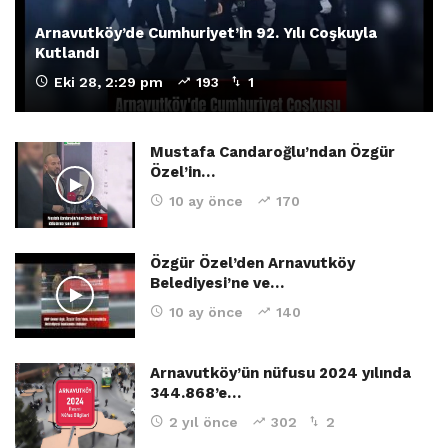
Arnavutköy’de Cumhuriyet’in 92. Yılı Coşkuyla
Kutlandı
Eki 28, 2:29 pm
193
1
Mustafa Candaroğlu’ndan Özgür
Özel’in…
10 ay önce
170
Özgür Özel’den Arnavutköy
Belediyesi’ne ve…
10 ay önce
140
Arnavutköy’ün nüfusu 2024 yılında
344.868’e…
2 yıl önce
302
2