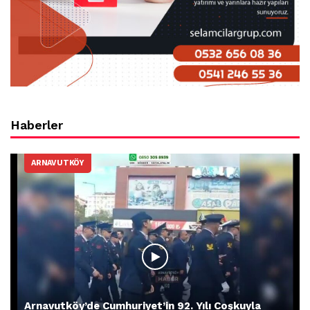
Haberler
ARNAVUTKÖY
Arnavutköy’de Cumhuriyet’in 92. Yılı Coşkuyla