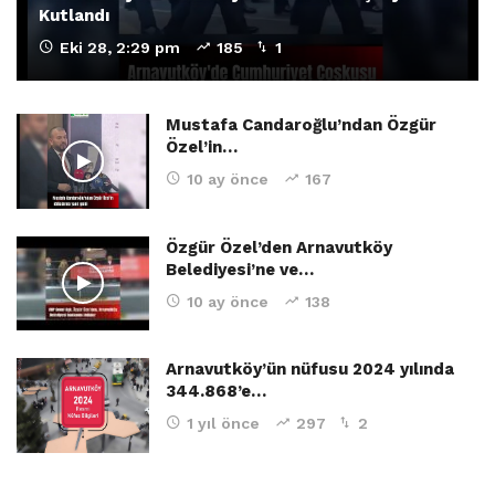
Kutlandı
Eki 28, 2:29 pm
185
1
Mustafa Candaroğlu’ndan Özgür
Özel’in…
10 ay önce
167
Özgür Özel’den Arnavutköy
Belediyesi’ne ve…
10 ay önce
138
Arnavutköy’ün nüfusu 2024 yılında
344.868’e…
1 yıl önce
297
2