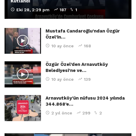
Kutlandı
Eki 28, 2:29 pm
187
1
Mustafa Candaroğlu’ndan Özgür
Özel’in…
10 ay önce
168
Özgür Özel’den Arnavutköy
Belediyesi’ne ve…
10 ay önce
139
Arnavutköy’ün nüfusu 2024 yılında
344.868’e…
2 yıl önce
299
2