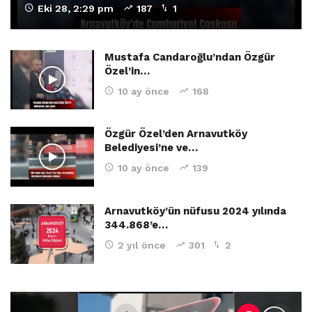
Eki 28, 2:29 pm
187
1
Mustafa Candaroğlu’ndan Özgür
Özel’in…
10 ay önce
168
Özgür Özel’den Arnavutköy
Belediyesi’ne ve…
10 ay önce
139
Arnavutköy’ün nüfusu 2024 yılında
344.868’e…
2 yıl önce
301
2