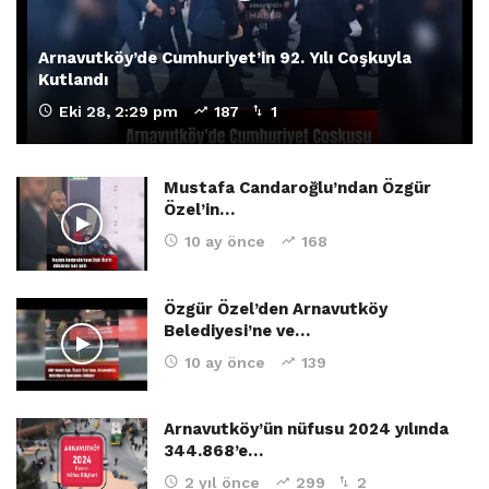
Arnavutköy’de Cumhuriyet’in 92. Yılı Coşkuyla
Kutlandı
Eki 28, 2:29 pm
187
1
Mustafa Candaroğlu’ndan Özgür
Özel’in…
10 ay önce
168
Özgür Özel’den Arnavutköy
Belediyesi’ne ve…
10 ay önce
139
Arnavutköy’ün nüfusu 2024 yılında
344.868’e…
2 yıl önce
299
2