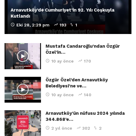
Arnavutköy’de Cumhuriyet’in 92. Yılı Coşkuyla
Kutlandı
Eki 28, 2:29 pm
193
1
Mustafa Candaroğlu’ndan Özgür
Özel’in…
10 ay önce
170
Özgür Özel’den Arnavutköy
Belediyesi’ne ve…
10 ay önce
140
Arnavutköy’ün nüfusu 2024 yılında
344.868’e…
2 yıl önce
302
2