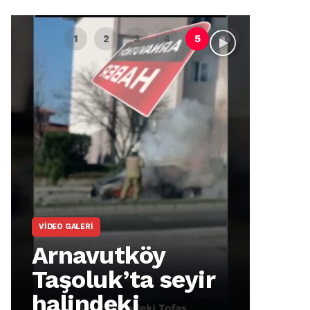
VIDEO GALERI
ARNA
Arnavutköy
Ar
Taşoluk’ta seyir
İm
halindeki
Ma