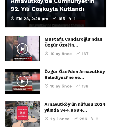
Arnavutköy’de Cumhuriyet’in
92. Yılı Coşkuyla Kutlandı
Eki 28, 2:29 pm
185
1
Mustafa Candaroğlu’ndan
Özgür Özel’in…
10 ay önce
167
Özgür Özel’den Arnavutköy
Belediyesi’ne ve…
10 ay önce
138
Arnavutköy’ün nüfusu 2024
yılında 344.868’e…
1 yıl önce
296
2