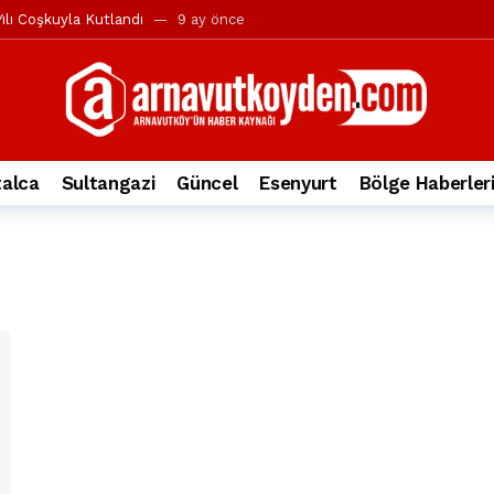
ılı Coşkuyla Kutlandı
9 ay önce
l’in iddialarına yanıt geldi
10 ay önce
yesi’ne ve Mustafa Candaroğlu’na yönelik suçlamalar
10 ay önce
a 344.868’e ulaştı
1 yıl önce
deki otomobil alev alev yandı.
2 yıl önce
alca
Sultangazi
Güncel
Esenyurt
Bölge Haberler
nleri protesto gösterisi düzenledi
2 yıl önce
t Bayramı kutlamaları coşkuyla gerçekleşti
2 yıl önce
irbirlerinin üzerine devrildi
2 yıl önce
ada, taksideki yolcu öldü
3 yıl önce
nı tepkisi
3 yıl önce