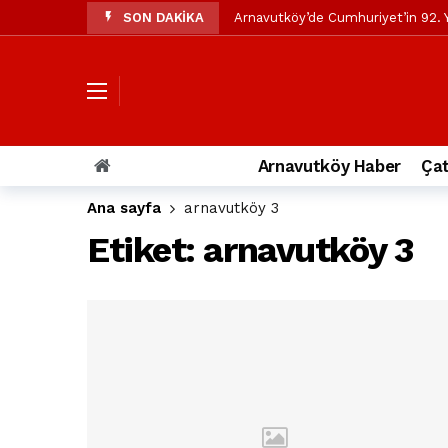
SON DAKİKA
Arnavutköy’de Cumhuriyet’in 92. Y
Mustafa Candaroğlu’ndan Özgür Öze
Özgür Özel’den Arnavutköy Beledi
Arnavutköy’ün nüfusu 2024 yılınd
Arnavutköy Taşoluk’ta seyir halin
Arnavutköy Haber
Çat
Arnavutköy İmrahor Mahallesi saki
Ana sayfa
arnavutköy 3
Arnavutköy’de 29 Ekim Cumhuriye
Etiket:
arnavutköy 3
Toprak kaydı: 3 hafriyat kamyonu b
İstanbul Havalimanı yolundaki kaz
Arnavutkoy Belediyesi’ne su baskı