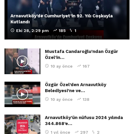
Arnavutköy’de Cumhuriyet’in 92. Yılı Coşkuyla
Kutlandı
Eki 28, 2:29 pm
185
1
Mustafa Candaroğlu’ndan Özgür
Özel’in…
10 ay önce
167
Özgür Özel’den Arnavutköy
Belediyesi’ne ve…
10 ay önce
138
Arnavutköy’ün nüfusu 2024 yılında
344.868’e…
1 yıl önce
297
2