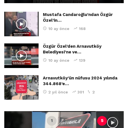
Mustafa Candaroğlu’ndan Özgür
Özel’in…
10 ay önce
168
Özgür Özel’den Arnavutköy
Belediyesi’ne ve…
10 ay önce
139
Arnavutköy’ün nüfusu 2024 yılında
344.868’e…
2 yıl önce
301
2