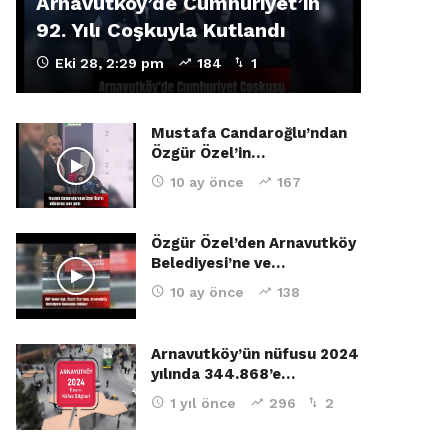
Arnavutköy’de Cumhuriyet’in
92. Yılı Coşkuyla Kutlandı
Eki 28, 2:29 pm
184
1
Mustafa Candaroğlu’ndan
Özgür Özel’in…
10 ay önce
167
Özgür Özel’den Arnavutköy
Belediyesi’ne ve…
10 ay önce
138
Arnavutköy’ün nüfusu 2024
yılında 344.868’e…
1 yıl önce
296
2