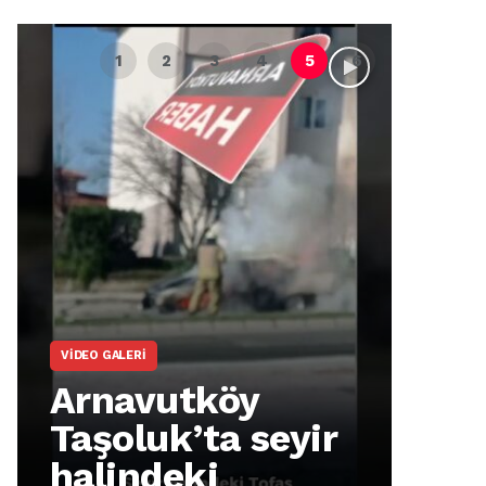
VIDEO GALERI
ARNA
Arnavutköy
Ar
Taşoluk’ta seyir
İm
halindeki
Ma