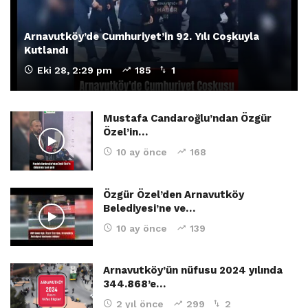
Arnavutköy’de Cumhuriyet’in 92. Yılı Coşkuyla
Kutlandı
Eki 28, 2:29 pm
185
1
Mustafa Candaroğlu’ndan Özgür
Özel’in…
10 ay önce
168
Özgür Özel’den Arnavutköy
Belediyesi’ne ve…
10 ay önce
139
Arnavutköy’ün nüfusu 2024 yılında
344.868’e…
2 yıl önce
299
2