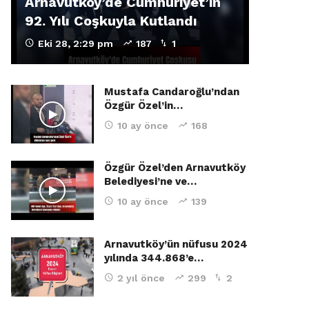
Arnavutköy’de Cumhuriyet’in
92. Yılı Coşkuyla Kutlandı
Eki 28, 2:29 pm
187
1
Mustafa Candaroğlu’ndan
Özgür Özel’in…
10 ay önce
168
Özgür Özel’den Arnavutköy
Belediyesi’ne ve…
10 ay önce
139
Arnavutköy’ün nüfusu 2024
yılında 344.868’e…
2 yıl önce
299
2