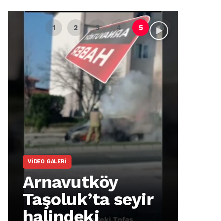
VIDEO GALERI
ARNA
Arnavutköy
Ar
Taşoluk’ta seyir
İm
halindeki
Ma