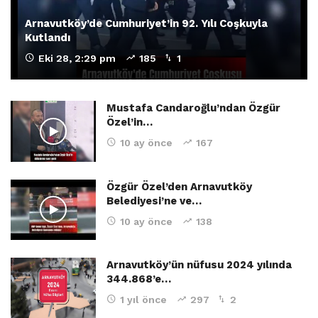
Arnavutköy’de Cumhuriyet’in 92. Yılı Coşkuyla
Kutlandı
Eki 28, 2:29 pm
185
1
Mustafa Candaroğlu’ndan Özgür
Özel’in…
10 ay önce
167
Özgür Özel’den Arnavutköy
Belediyesi’ne ve…
10 ay önce
138
Arnavutköy’ün nüfusu 2024 yılında
344.868’e…
1 yıl önce
297
2