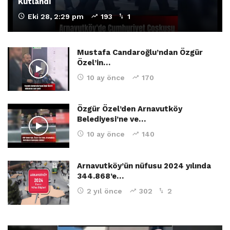
Kutlandı
Eki 28, 2:29 pm
193
1
Mustafa Candaroğlu’ndan Özgür
Özel’in…
10 ay önce
170
Özgür Özel’den Arnavutköy
Belediyesi’ne ve…
10 ay önce
140
Arnavutköy’ün nüfusu 2024 yılında
344.868’e…
2 yıl önce
302
2