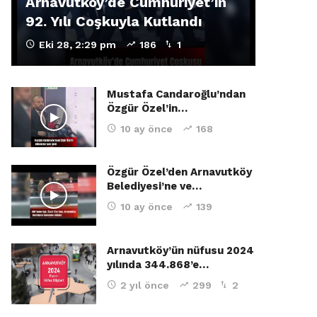
Arnavutköy’de Cumhuriyet’in
92. Yılı Coşkuyla Kutlandı
Eki 28, 2:29 pm
186
1
Mustafa Candaroğlu’ndan
Özgür Özel’in…
10 ay önce
168
Özgür Özel’den Arnavutköy
Belediyesi’ne ve…
10 ay önce
139
Arnavutköy’ün nüfusu 2024
yılında 344.868’e…
2 yıl önce
299
2