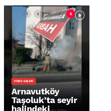
VIDEO GALERI
ARNA
Arnavutköy
Ar
Taşoluk’ta seyir
İm
halindeki
Ma