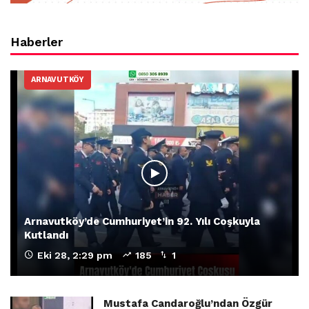
Haberler
ARNAVUTKÖY
Arnavutköy’de Cumhuriyet’in 92. Yılı Coşkuyla
Kutlandı
Eki 28, 2:29 pm
185
1
Mustafa Candaroğlu’ndan Özgür