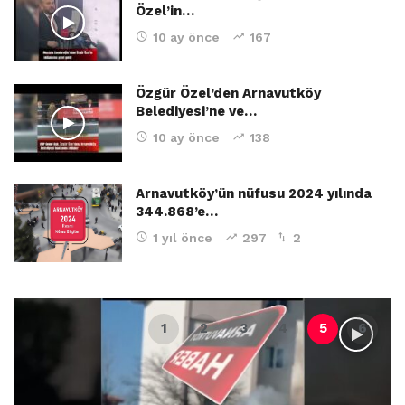
Özel’in…
10 ay önce
167
Özgür Özel’den Arnavutköy
Belediyesi’ne ve…
10 ay önce
138
Arnavutköy’ün nüfusu 2024 yılında
344.868’e…
1 yıl önce
297
2