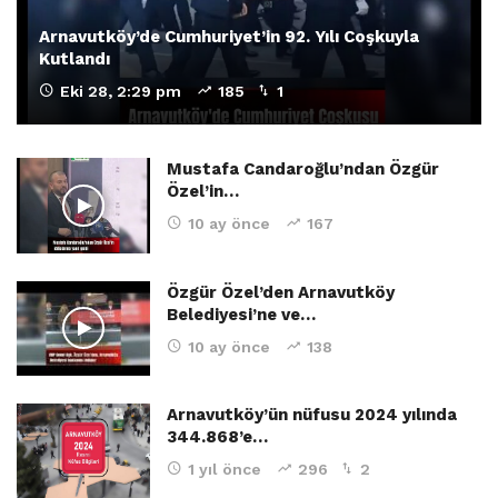
Arnavutköy’de Cumhuriyet’in 92. Yılı Coşkuyla
Kutlandı
Eki 28, 2:29 pm
185
1
Mustafa Candaroğlu’ndan Özgür
Özel’in…
10 ay önce
167
Özgür Özel’den Arnavutköy
Belediyesi’ne ve…
10 ay önce
138
Arnavutköy’ün nüfusu 2024 yılında
344.868’e…
1 yıl önce
296
2