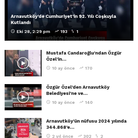
Arnavutköy’de Cumhuriyet’in 92. Yılı Coşkuyla
Kutlandı
Eki 28, 2:29 pm
193
1
Mustafa Candaroğlu’ndan Özgür
Özel’in…
10 ay önce
170
Özgür Özel’den Arnavutköy
Belediyesi’ne ve…
10 ay önce
140
Arnavutköy’ün nüfusu 2024 yılında
344.868’e…
2 yıl önce
302
2