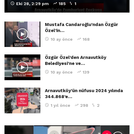
Eki 28, 2:29 pm
185
1
Mustafa Candaroğlu’ndan Özgür
Özel’in…
10 ay önce
168
Özgür Özel’den Arnavutköy
Belediyesi’ne ve…
10 ay önce
139
Arnavutköy’ün nüfusu 2024 yılında
344.868’e…
1 yıl önce
298
2