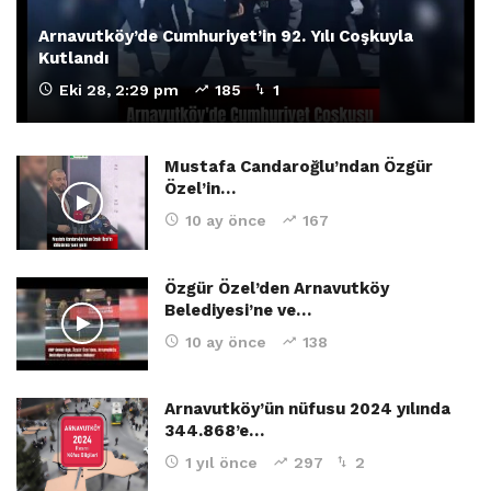
Arnavutköy’de Cumhuriyet’in 92. Yılı Coşkuyla
Kutlandı
Eki 28, 2:29 pm
185
1
Mustafa Candaroğlu’ndan Özgür
Özel’in…
10 ay önce
167
Özgür Özel’den Arnavutköy
Belediyesi’ne ve…
10 ay önce
138
Arnavutköy’ün nüfusu 2024 yılında
344.868’e…
1 yıl önce
297
2