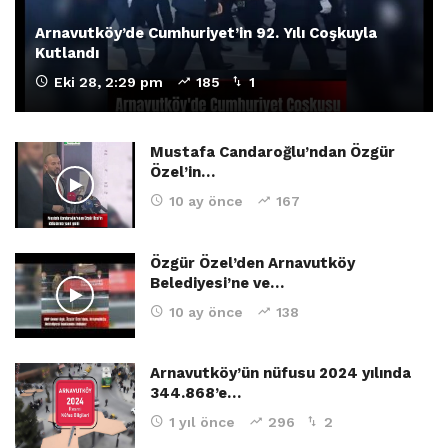
Arnavutköy’de Cumhuriyet’in 92. Yılı Coşkuyla
Kutlandı
Eki 28, 2:29 pm
185
1
Mustafa Candaroğlu’ndan Özgür
Özel’in…
10 ay önce
167
Özgür Özel’den Arnavutköy
Belediyesi’ne ve…
10 ay önce
138
Arnavutköy’ün nüfusu 2024 yılında
344.868’e…
1 yıl önce
296
2